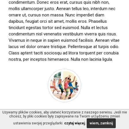
condimentum. Donec eros erat, cursus quis nibh non,
mollis ullamcorper justo. Aenean tellus leo, interdum nec
ornare ut, cursus non massa. Nunc imperdiet diam
dapibus, feugiat orci sit amet, mollis eros. Phasellus
tincidunt egestas tortor sed euismod. Nulla et lectus
condimentum nisl venenatis vestibulum viverra quis risus.
Vivamus in neque in sapien euismod facilisis. Aenean vitae
lacus vel dolor ornare tristique. Pellentesque at turpis odio.
Class aptent taciti sociosqu ad litora torquent per conubia
nostra, per inceptos himenaeos. Nulla non lacinia ligula.
Używamy plików cookies, aby ułatwić korzystanie z naszego serwisu. Jeśli nie
chcesz, by pliki cookies były zapisywane na Twoim urządzeniu zmień
ustawienia swojej przeglądarki.
czytaj więcej
.
wiem, zamknij