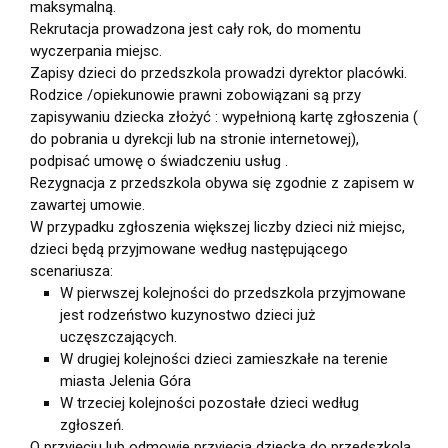
maksymalną.
Rekrutacja prowadzona jest cały rok, do momentu
wyczerpania miejsc.
Zapisy dzieci do przedszkola prowadzi dyrektor placówki.
Rodzice /opiekunowie prawni zobowiązani są przy
zapisywaniu dziecka złożyć : wypełnioną kartę zgłoszenia (
do pobrania u dyrekcji lub na stronie internetowej),
podpisać umowę o świadczeniu usług .
Rezygnacja z przedszkola obywa się zgodnie z zapisem w
zawartej umowie.
W przypadku zgłoszenia większej liczby dzieci niż miejsc,
dzieci będą przyjmowane według następującego
scenariusza:
W pierwszej kolejności do przedszkola przyjmowane
jest rodzeństwo kuzynostwo dzieci już
uczęszczających.
W drugiej kolejności dzieci zamieszkałe na terenie
miasta Jelenia Góra
W trzeciej kolejności pozostałe dzieci według
zgłoszeń.
O przyjęciu lub odmowie przyjęcia dziecka do przedszkola