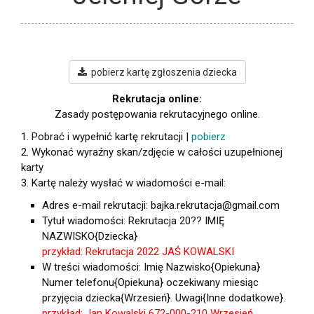
pobierz kartę zgłoszenia dziecka
Rekrutacja online:
Zasady postępowania rekrutacyjnego online.
1. Pobrać i wypełnić kartę rekrutacji |
pobierz
2. Wykonać wyraźny skan/zdjęcie w całości uzupełnionej
karty
3. Kartę należy wysłać w wiadomości e-mail:
Adres e-mail rekrutacji: bajka.rekrutacja@gmail.com
Tytuł wiadomości: Rekrutacja 20?? IMIĘ
NAZWISKO{Dziecka}
przykład: Rekrutacja 2022 JAŚ KOWALSKI
W treści wiadomości: Imię Nazwisko{Opiekuna}
Numer telefonu{Opiekuna} oczekiwany miesiąc
przyjęcia dziecka{Wrzesień}. Uwagi{Inne dodatkowe}.
przykład: Jan Kowalski 672-000-210 Wrzesień