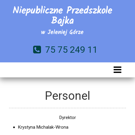
Niepubliczne Przedszkole
Bajka
w Jeleniej Górze
75 75 249 11
Personel
Dyrektor
Krystyna Michalak-Wrona