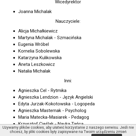
Wicedyrektor
Joanna Michalak
Nauczyciele:
Alicja Michałkiewicz
Martyna Michalak - Szmacińska
Eugenia Wróbel
Kornelia Sobolewska
Katarzyna Kulikowska
Aneta Leszkowicz
Natalia Michalak
Inni:
Agnieszka Cel - Rytmika
Agnieszka Lendzion - Język Angielski
Edyta Jurzak-Kokotowska - Logopeda
Agnieszka Masternak - Psycholog
Maria Matecka-Masiarek - Pedagog
Krzysztof Cieślak - Nauka Tańca
Używamy plików cookies, aby ułatwić korzystanie z naszego serwisu. Jeśli nie
Rafał Klementowski - zajęcia z gliną
chcesz, by pliki cookies były zapisywane na Twoim urządzeniu zmień