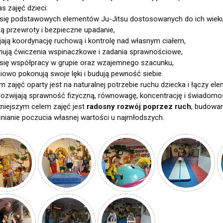
s zajęć dzieci:
 się podstawowych elementów Ju-Jitsu dostosowanych do ich wieku
zą przewroty i bezpieczne upadanie,
ijają koordynację ruchową i kontrolę nad własnym ciałem,
nują ćwiczenia wspinaczkowe i zadania sprawnościowe,
 się współpracy w grupie oraz wzajemnego szacunku,
niowo pokonują swoje lęki i budują pewność siebie.
m zajęć oparty jest na naturalnej potrzebie ruchu dziecka i łączy e
 rozwijają sprawność fizyczną, równowagę, koncentrację i świadomo
niejszym celem zajęć jest
radosny rozwój poprzez ruch
, budowa
ianie poczucia własnej wartości u najmłodszych.