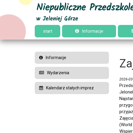
Niepubliczne Przedszkol
w Jeleniej Górze
start
Informacje
Informacje
Za
Wydarzenia
2026-03
Przeds
Kalendarz stałych imprez
Jelone
Najsta
przygo
przyja
Zajęci
(World
Wspier