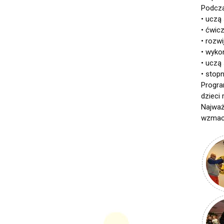
Podcza
• uczą
• ćwic
• rozw
• wyko
• uczą
• stop
Progra
dzieci
Najważ
wzmacn