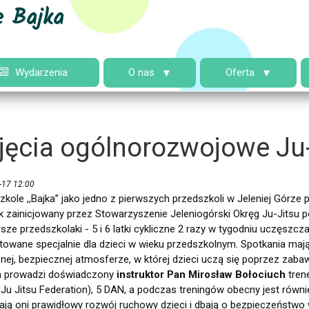
e Bajka
Wydarzenia
O nas
Oferta
jęcia ogólnorozwojowe Ju-
-17 12:00
zkole ,,Bajka” jako jedno z pierwszych przedszkoli w Jeleniej Górze 
k zainicjowany przez Stowarzyszenie Jeleniogórski Okręg Ju-Jitsu 
rsze przedszkolaki - 5 i 6 latki cykliczne 2 razy w tygodniu uczęszc
towane specjalnie dla dzieci w wieku przedszkolnym. Spotkania maj
znej, bezpiecznej atmosferze, w której dzieci uczą się poprzez zab
a prowadzi doświadczony
instruktor Pan Mirosław Bołociuch
tren
 Ju Jitsu Federation), 5 DAN, a podczas treningów obecny jest równ
ają oni prawidłowy rozwój ruchowy dzieci i dbają o bezpieczeństw