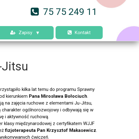
75 75 249 11
Zapisy
Kontakt
Jitsu
przystąpiło kilka lat temu do programu Sprawny
pod kierunkiem
Pana Mirosława Bołociuch
.
zają na zajęcia ruchowe z elementami Ju-Jitsu,
ą charakter ogólnorozwojowy i odbywają się w
awę i aktywność ruchową.
er klasy międzynarodowej z certyfikatem WJJF
ież
fizjoterapeuta Pan Krzysztof Makasewicz
.
o wykonywanych ćwiczeń.