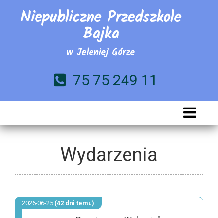
Niepubliczne Przedszkole
Bajka
w Jeleniej Górze
75 75 249 11
Wydarzenia
2026-06-25
(42 dni temu)